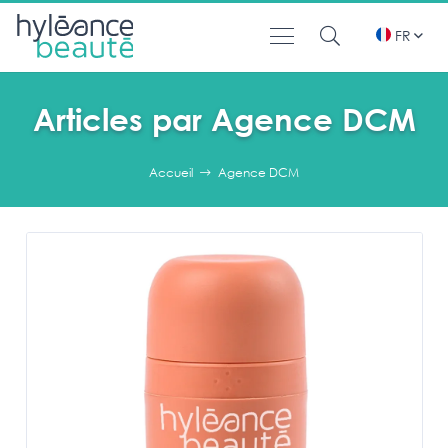
FR
Articles par Agence DCM
Accueil
Agence DCM